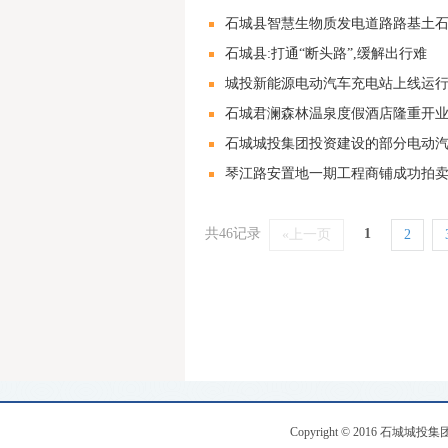
石城县智慧生物质发电道路路基土
石城县:打通“断头路”,缓解出行难
城投新能源电动汽车充电站上线运
石城君澜森林温泉度假酒店隆重开
石城城投集团投资建设的部分电动
琴江路安置地一期工程商铺成功拍
共46记录
1
«上一页
2
Copyright © 2016 石城城投集团 .